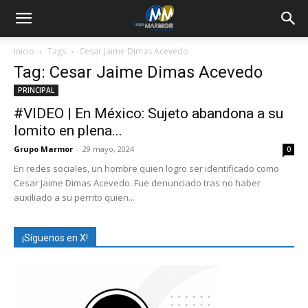
Inicio
Tags
Cesar Jaime Dimas Acevedo
Tag: Cesar Jaime Dimas Acevedo
PRINCIPAL
#VIDEO | En México: Sujeto abandona a su
lomito en plena...
Grupo Marmor
-
29 mayo, 2024
0
En redes sociales, un hombre quien logro ser identificado como
Cesar Jaime Dimas Acevedo. Fue denunciado tras no haber
auxiliado a su perrito quien...
¡Síguenos en X!