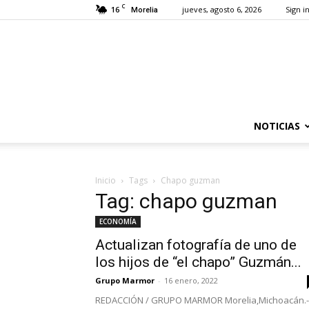
C
16
jueves, agosto 6, 2026
Sign in
Morelia
NOTICIAS
Inicio
Tags
Chapo guzman
Tag: chapo guzman
ECONOMÍA
Actualizan fotografía de uno de
los hijos de “el chapo” Guzmán...
Grupo Marmor
-
16 enero, 2022
REDACCIÓN / GRUPO MARMOR Morelia,Michoacán.-