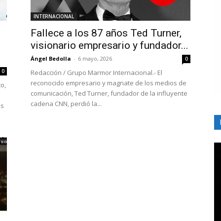
INTERNACIONAL
Fallece a los 87 años Ted Turner,
visionario empresario y fundador...
Ángel Bedolla
-
6 mayo, 2026
0
0
Redacción / Grupo Marmor Internacional.- El
reconocido empresario y magnate de los medios de
o,
comunicación, Ted Turner, fundador de la influyente
cadena CNN, perdió la...
es