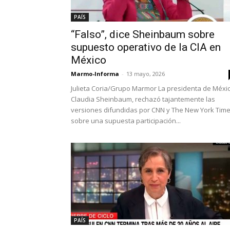
PAÍS
“Falso”, dice Sheinbaum sobre
supuesto operativo de la CIA en
México
Marmo-Informa
-
13 mayo, 2026
Julieta Coria/Grupo Marmor La presidenta de Méxic
Claudia Sheinbaum, rechazó tajantemente las
versiones difundidas por CNN y The New York Tim
sobre una supuesta participación...
PAÍS