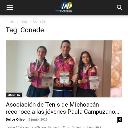
Inicio
Tags
Conade
Tag: Conade
MORELIA
Asociación de Tenis de Michoacán
reconoce a las jóvenes Paula Campuzano...
Dulce Olivo
-
3 junio, 2026
0
Javier Velázquez/Grupo Marmor Dos jóvenes deportistas