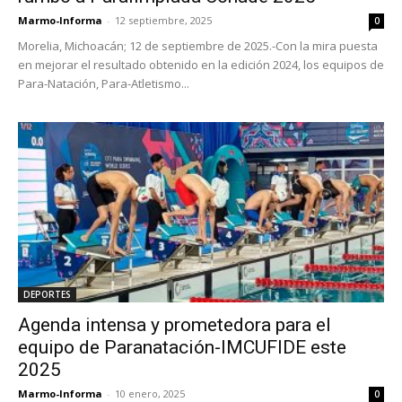
Marmo-Informa
-
12 septiembre, 2025
0
Morelia, Michoacán; 12 de septiembre de 2025.-Con la mira puesta
en mejorar el resultado obtenido en la edición 2024, los equipos de
Para-Natación, Para-Atletismo...
DEPORTES
Agenda intensa y prometedora para el
equipo de Paranatación-IMCUFIDE este
2025
Marmo-Informa
-
10 enero, 2025
0