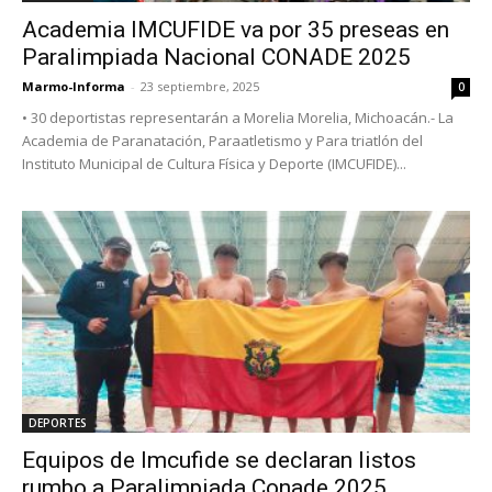
Academia IMCUFIDE va por 35 preseas en
Paralimpiada Nacional CONADE 2025
Marmo-Informa
-
23 septiembre, 2025
0
• 30 deportistas representarán a Morelia Morelia, Michoacán.- La
Academia de Paranatación, Paraatletismo y Para triatlón del
Instituto Municipal de Cultura Física y Deporte (IMCUFIDE)...
DEPORTES
Equipos de Imcufide se declaran listos
rumbo a Paralimpiada Conade 2025