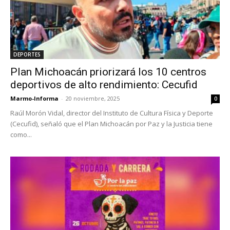
DEPORTES
Plan Michoacán priorizará los 10 centros
deportivos de alto rendimiento: Cecufid
Marmo-Informa
-
20 noviembre, 2025
0
Raúl Morón Vidal, director del Instituto de Cultura Física y Deporte
(Cecufid), señaló que el Plan Michoacán por Paz y la Justicia tiene
como...