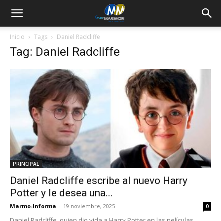
Inicio
Tags
Daniel Radcliffe
Tag: Daniel Radcliffe
PRINCIPAL
Daniel Radcliffe escribe al nuevo Harry
Potter y le desea una...
Marmo-Informa
-
19 noviembre, 2025
0
Daniel Radcliffe, quien dio vida a Harry Potter en las películas