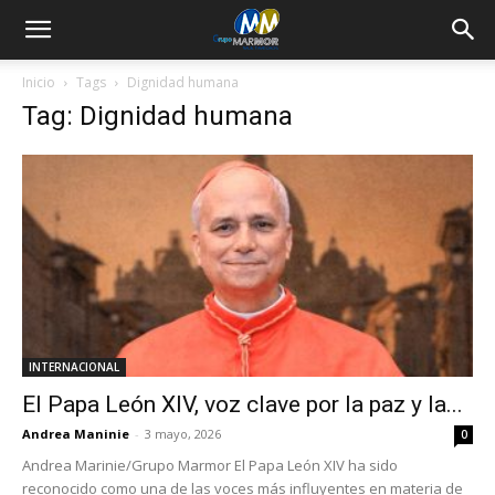
Inicio
Tags
Dignidad humana
Tag: Dignidad humana
INTERNACIONAL
El Papa León XIV, voz clave por la paz y la...
Andrea Maninie
-
3 mayo, 2026
0
Andrea Marinie/Grupo Marmor El Papa León XIV ha sido
reconocido como una de las voces más influyentes en materia de