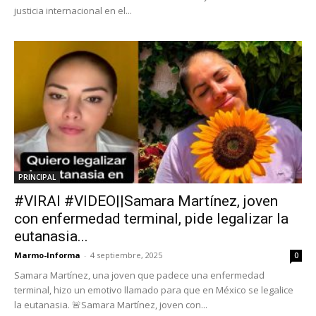
justicia internacional en el...
PRINCIPAL
#VIRAl #VIDEO||Samara Martínez, joven
con enfermedad terminal, pide legalizar la
eutanasia...
Marmo-Informa
-
4 septiembre, 2025
0
Samara Martínez, una joven que padece una enfermedad
terminal, hizo un emotivo llamado para que en México se legalice
la eutanasia. 🚨Samara Martínez, joven con...