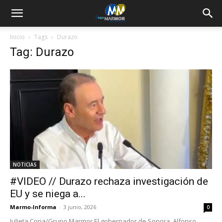
Inicio
Tags
Durazo
Tag: Durazo
NOTICIAS
#VIDEO // Durazo rechaza investigación de
EU y se niega a...
Marmo-Informa
-
3 junio, 2026
0
Julieta Coria/Grupo Marmor El gobernador de Sonora, Alfonso