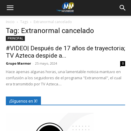
Inicio
Tags
Extranormal cancelado
Tag: Extranormal cancelado
PRINCIPAL
#VIDEO| Después de 17 años de trayectoria;
TV Azteca despide a...
Grupo Marmor
-
25 mayo, 2024
0
Hace apenas algunas horas, una lamentable noticia mantuvo en
confusión a los seguidores de el programa "Extranormal", el cual
era transmitido por TV Azteca....
¡Síguenos en X!