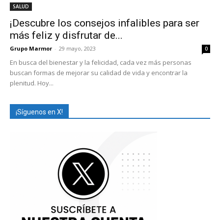
SALUD
¡Descubre los consejos infalibles para ser
más feliz y disfrutar de...
Grupo Marmor
-
29 mayo, 2023
0
En busca del bienestar y la felicidad, cada vez más personas
buscan formas de mejorar su calidad de vida y encontrar la
plenitud. Hoy...
¡Síguenos en X!