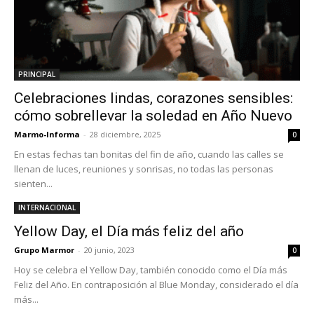
PRINCIPAL
Celebraciones lindas, corazones sensibles:
cómo sobrellevar la soledad en Año Nuevo
Marmo-Informa
-
28 diciembre, 2025
0
En estas fechas tan bonitas del fin de año, cuando las calles se
llenan de luces, reuniones y sonrisas, no todas las personas
sienten...
INTERNACIONAL
Yellow Day, el Día más feliz del año
Grupo Marmor
-
20 junio, 2023
0
Hoy se celebra el Yellow Day, también conocido como el Día más
Feliz del Año. En contraposición al Blue Monday, considerado el día
más...