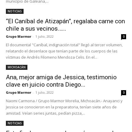
municipio de Galeana,...
NOTICIAS
“El Caníbal de Atizapán”, regalaba carne con
chile a sus vecinos…...
Grupo Marmor
-
1 julio, 2022
0
El documental "Caníbal, indignación total" llegó al tercer volumen,
relatando el desenlace que tenían parte de los cuerpos de las
víctimas de Andrés Filomeno Mendoza Celis. En el...
MICHOACÁN
Ana, mejor amiga de Jessica, testimonio
clave en juicio contra Diego...
Grupo Marmor
-
1 julio, 2022
0
Naomi Carmona / Grupo Marmor Morelia, Michoacán.- Anayanci y
Jessica se conocieron en la preparatoria, tenían siete años de
amistad. Veían series juntas, pedían pizza,...
NOTICIAS