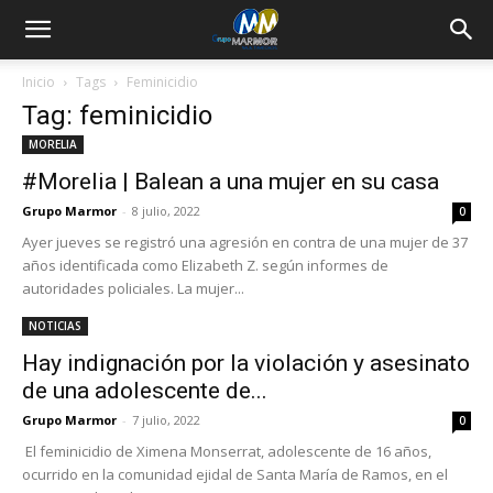
Inicio
Tags
Feminicidio
Tag: feminicidio
MORELIA
#Morelia | Balean a una mujer en su casa
Grupo Marmor
-
8 julio, 2022
0
Ayer jueves se registró una agresión en contra de una mujer de 37
años identificada como Elizabeth Z. según informes de
autoridades policiales. La mujer...
NOTICIAS
Hay indignación por la violación y asesinato
de una adolescente de...
Grupo Marmor
-
7 julio, 2022
0
El feminicidio de Ximena Monserrat, adolescente de 16 años,
ocurrido en la comunidad ejidal de Santa María de Ramos, en el