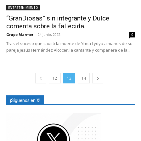
ENTRETENIMIENTO
“GranDiosas” sin integrante y Dulce
comenta sobre la fallecida.
Grupo Marmor
-
24 junio, 2022
0
Tras el suceso que causó la muerte de Yrma Lydya a manos de su
pareja Jesús Hernández Alcocer, la cantante y compañera de la...
12
13
14
¡Síguenos en X!