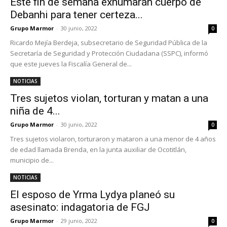
Este fin de semana exhumarán cuerpo de
Debanhi para tener certeza...
Grupo Marmor
-
30 junio, 2022
0
Ricardo Mejía Berdeja, subsecretario de Seguridad Pública de la
Secretaría de Seguridad y Protección Ciudadana (SSPC), informó
que este jueves la Fiscalía General de...
NOTICIAS
Tres sujetos violan, torturan y matan a una
niña de 4...
Grupo Marmor
-
30 junio, 2022
0
Tres sujetos violaron, torturaron y mataron a una menor de 4 años
de edad llamada Brenda, en la junta auxiliar de Ocotitlán,
municipio de...
NOTICIAS
El esposo de Yrma Lydya planeó su
asesinato: indagatoria de FGJ
Grupo Marmor
-
29 junio, 2022
0