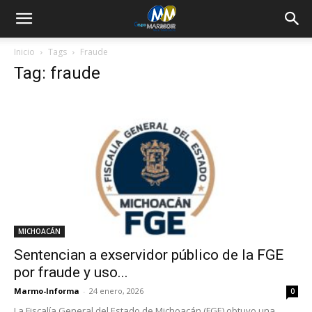
Inicio
Tags
Fraude
Tag: fraude
MICHOACÁN
Sentencian a exservidor público de la FGE
por fraude y uso...
Marmo-Informa
-
24 enero, 2026
0
La Fiscalía General del Estado de Michoacán (FGE) obtuvo una