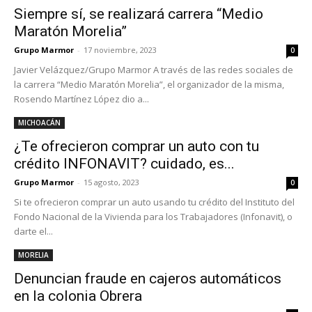
Siempre sí, se realizará carrera “Medio
Maratón Morelia”
Grupo Marmor
-
17 noviembre, 2023
0
Javier Velázquez/Grupo Marmor A través de las redes sociales de
la carrera “Medio Maratón Morelia”, el organizador de la misma,
Rosendo Martínez López dio a...
MICHOACÁN
¿Te ofrecieron comprar un auto con tu
crédito INFONAVIT? cuidado, es...
Grupo Marmor
-
15 agosto, 2023
0
Si te ofrecieron comprar un auto usando tu crédito del Instituto del
Fondo Nacional de la Vivienda para los Trabajadores (Infonavit), o
darte el...
MORELIA
Denuncian fraude en cajeros automáticos
en la colonia Obrera