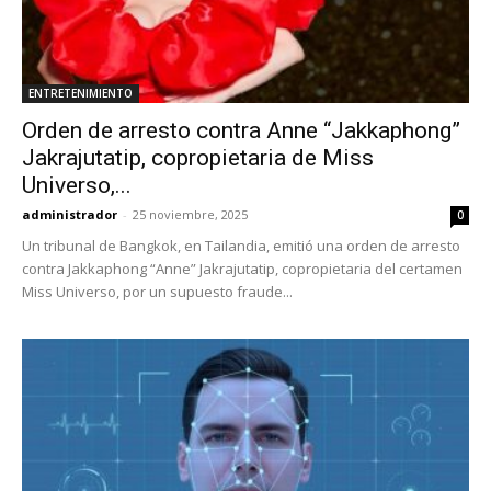
ENTRETENIMIENTO
Orden de arresto contra Anne “Jakkaphong”
Jakrajutatip, copropietaria de Miss
Universo,...
administrador
-
25 noviembre, 2025
0
Un tribunal de Bangkok, en Tailandia, emitió una orden de arresto
contra Jakkaphong “Anne” Jakrajutatip, copropietaria del certamen
Miss Universo, por un supuesto fraude...