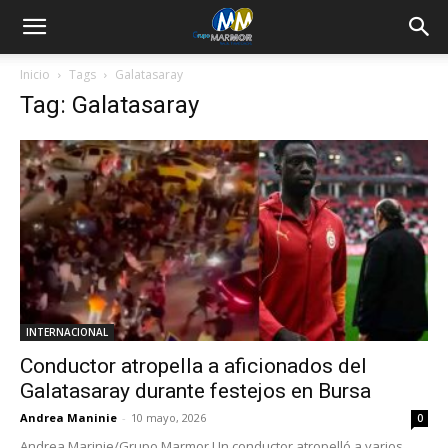
Inicio
Tags
Galatasaray
Tag: Galatasaray
INTERNACIONAL
Conductor atropella a aficionados del
Galatasaray durante festejos en Bursa
Andrea Maninie
-
10 mayo, 2026
0
Andrea Marinie/Grupo Marmor Un conductor atropelló a varios