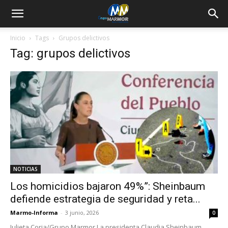
Inicio
Tags
Grupos delictivos
Tag: grupos delictivos
NOTICIAS
Los homicidios bajaron 49%”: Sheinbaum
defiende estrategia de seguridad y reta...
Marmo-Informa
-
3 junio, 2026
0
Julieta Coria/Grupo Marmor La presidenta Claudia Sheinbaum