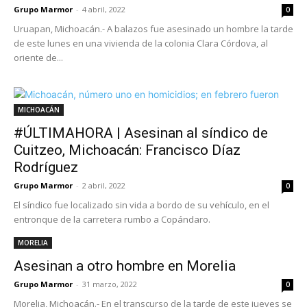
Grupo Marmor
-
4 abril, 2022
0
Uruapan, Michoacán.- A balazos fue asesinado un hombre la tarde
de este lunes en una vivienda de la colonia Clara Córdova, al
oriente de...
MICHOACÁN
#ÚLTIMAHORA | Asesinan al síndico de
Cuitzeo, Michoacán: Francisco Díaz
Rodríguez
Grupo Marmor
-
2 abril, 2022
0
El síndico fue localizado sin vida a bordo de su vehículo, en el
entronque de la carretera rumbo a Copándaro.
MORELIA
Asesinan a otro hombre en Morelia
Grupo Marmor
-
31 marzo, 2022
0
Morelia, Michoacán.- En el transcurso de la tarde de este jueves se