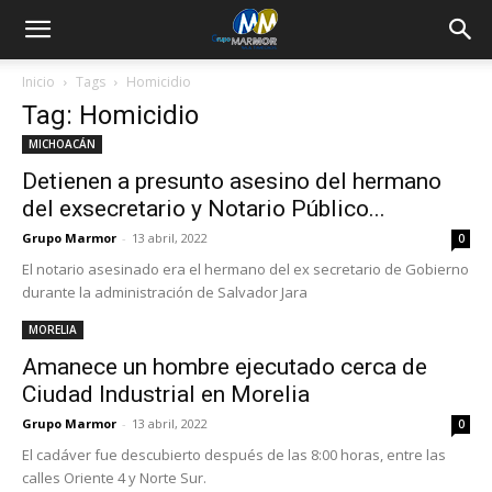
Inicio
Tags
Homicidio
Tag: Homicidio
MICHOACÁN
Detienen a presunto asesino del hermano
del exsecretario y Notario Público...
Grupo Marmor
-
13 abril, 2022
0
El notario asesinado era el hermano del ex secretario de Gobierno
durante la administración de Salvador Jara
MORELIA
Amanece un hombre ejecutado cerca de
Ciudad Industrial en Morelia
Grupo Marmor
-
13 abril, 2022
0
El cadáver fue descubierto después de las 8:00 horas, entre las
calles Oriente 4 y Norte Sur.