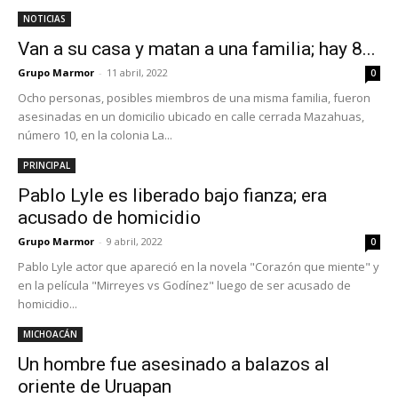
NOTICIAS
Van a su casa y matan a una familia; hay 8...
Grupo Marmor
-
11 abril, 2022
0
Ocho personas, posibles miembros de una misma familia, fueron
asesinadas en un domicilio ubicado en calle cerrada Mazahuas,
número 10, en la colonia La...
PRINCIPAL
Pablo Lyle es liberado bajo fianza; era
acusado de homicidio
Grupo Marmor
-
9 abril, 2022
0
Pablo Lyle actor que apareció en la novela "Corazón que miente" y
en la película "Mirreyes vs Godínez" luego de ser acusado de
homicidio...
MICHOACÁN
Un hombre fue asesinado a balazos al
oriente de Uruapan