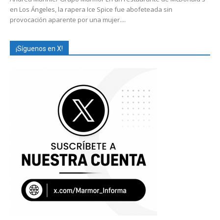
en Los Ángeles, la rapera Ice Spice fue abofeteada sin
provocación aparente por una mujer....
¡Síguenos en X!