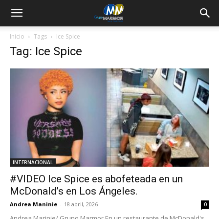
Inicio
Tags
Ice Spice
Tag: Ice Spice
INTERNACIONAL
#VIDEO Ice Spice es abofeteada en un
McDonald’s en Los Ángeles.
Andrea Maninie
-
18 abril, 2026
0
Andrea Marinie/ Grupo Marmor En un restaurante de McDonald's