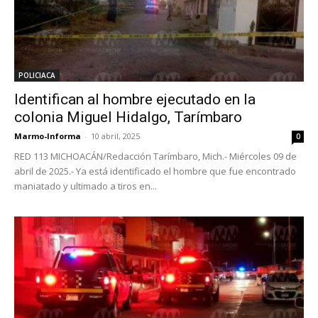
POLICIACA
Identifican al hombre ejecutado en la
colonia Miguel Hidalgo, Tarímbaro
Marmo-Informa
-
10 abril, 2025
0
RED 113 MICHOACÁN/Redacción Tarímbaro, Mich.- Miércoles 09 de
abril de 2025.- Ya está identificado el hombre que fue encontrado
maniatado y ultimado a tiros en...