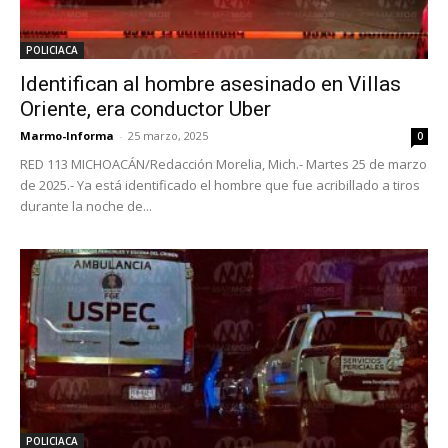
POLICIACA
Identifican al hombre asesinado en Villas
Oriente, era conductor Uber
Marmo-Informa
-
25 marzo, 2025
0
RED 113 MICHOACÁN/Redacción Morelia, Mich.- Martes 25 de marzo
de 2025.- Ya está identificado el hombre que fue acribillado a tiros
durante la noche de...
POLICIACA