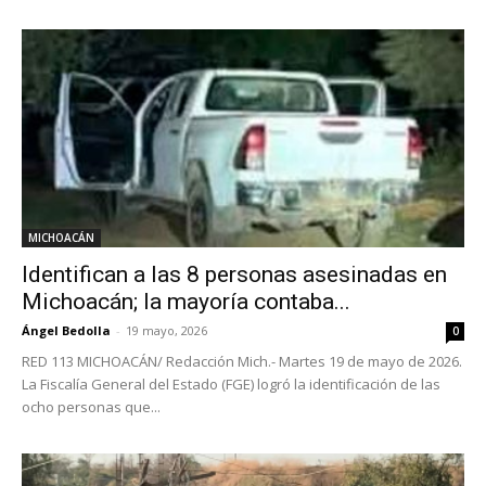
MICHOACÁN
Identifican a las 8 personas asesinadas en
Michoacán; la mayoría contaba...
Ángel Bedolla
-
19 mayo, 2026
0
​RED 113 MICHOACÁN/ Redacción Mich.- Martes 19 de mayo de 2026.
​La Fiscalía General del Estado (FGE) logró la identificación de las
ocho personas que...