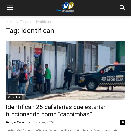
Inicio
Tags
Identifican
Tag: Identifican
MORELIA
Identifican 25 cafeterías que estarían
funcionando como “cachimbas”
Angie Yazmin
-
28 julio, 2026
0
Javier Velázquez/Grupo Marmor El secretario del Ayuntamiento,