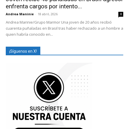
enfrenta cargos por intento...
Andrea Maninie
-
18 abril, 2026
0
Andrea Marinie/Grupo Marmor Una joven de 20 años recibió
cuarenta puñaladas en Brasil tras haber rechazado a un hombre a
quien habría conocido en...
¡Síguenos en X!