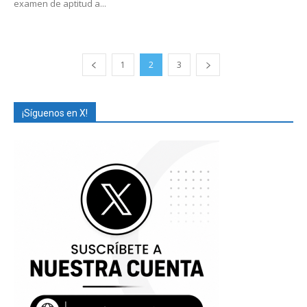
examen de aptitud a...
1
2
3
¡Síguenos en X!