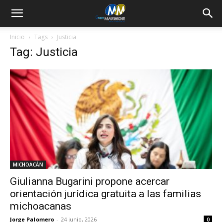
Inicio
Tags
Justicia
Tag: Justicia
MICHOACÁN
Giulianna Bugarini propone acercar
orientación jurídica gratuita a las familias
michoacanas
Jorge Palomero
-
24 junio, 2026
0