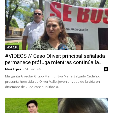
MORELIA
#VIDEOS // Caso Oliver: principal señalada
permanece prófuga mientras continúa la...
Mari Lopez
-
14 junio, 2026
0
Margarita Arreola/ Grupo Marmor Eva María Salgado Cedeño,
presunta homicida de Oliver Valle, joven privado de la vida en
diciembre de 2022, continúa libre a...