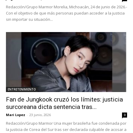
Redacción/Grupo Marmor Morelia, Michoacán, 24 de junio de 2026.-
Con el objetivo de que más personas puedan acceder a la justicia
sin importar su situación...
ENTRETENIMIENTO
Fan de Jungkook cruzó los límites: justicia
surcoreana dicta sentencia tras...
Mari Lopez
-
23 junio, 2026
0
Redacción/Grupo Marmor Una mujer brasileña fue condenada por
la justicia de Corea del Sur tras ser declarada culpable de acosar a