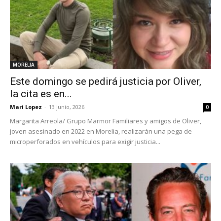
MORELIA
Este domingo se pedirá justicia por Oliver,
la cita es en...
Mari Lopez
-
13 junio, 2026
0
Margarita Arreola/ Grupo Marmor Familiares y amigos de Oliver,
joven asesinado en 2022 en Morelia, realizarán una pega de
microperforados en vehículos para exigir justicia...