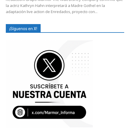
la actriz Kathryn Hahn interpretará a Madre Gothel en la
adaptación live action de Enredados, proyecto con...
¡Síguenos en X!