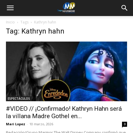
Inicio
Tags
Kathryn hahn
Tag: Kathryn hahn
ESPECTÁCULOS
#VIDEO // ¡Confirmado! Kathryn Hahn será
la villana Madre Gothel en...
Mari Lopez
-
10 marzo, 2026
0
Redacción/Grupo Marmor The Walt Disney Company confirmó que