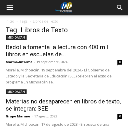
Inicio
Tags
Libros de Texto
Tag: Libros de Texto
MICHOACÁN
Bedolla fomenta la lectura con 400 mil
libros en escuelas de...
Marmo-Informa
-
19 septiembre, 2024
0
Morelia, Michoacán, 19 septiembre del 2024.- El Gobierno del
Estado y la Secretaría de Educación (SEE) celebran el éxito del
programa En Michoacán se...
MICHOACÁN
Materias no desaparecen en libros de texto,
se integran: SEE
Grupo Marmor
-
17 agosto, 2023
0
Morelia, Michoacán, 17 de agosto de 2023.- En busca de una