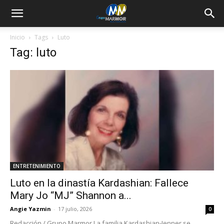
Inicio
Tags
Luto
Tag: luto
ENTRETENIMIENTO
Luto en la dinastía Kardashian: Fallece
Mary Jo “MJ” Shannon a...
Angie Yazmin
-
17 julio, 2026
0
Redacción / Grupo Marmor La familia Kardashian-Jenner se