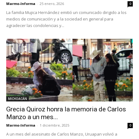
Marmo-Informa
-
25 enero, 2026
0
La familia Mujica Hernández emitió un comunicado dirigido a los
medios de comunicación y a la sociedad en general para
agradecer las condolencias y...
MICHOACÁN
Grecia Quiroz honra la memoria de Carlos
Manzo a un mes...
Marmo-Informa
-
1 diciembre, 2025
0
A un mes del asesinato de Carlos Manzo, Uruapan volvió a