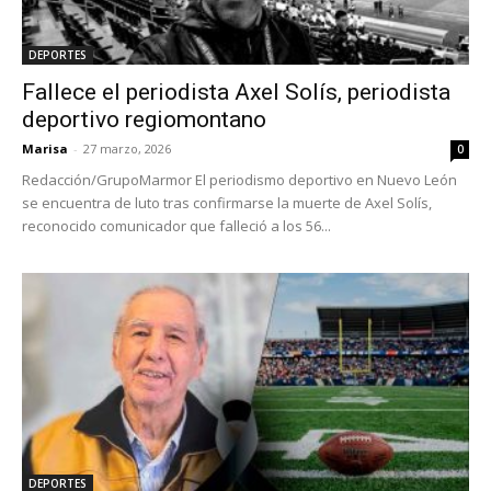
DEPORTES
Fallece el periodista Axel Solís, periodista
deportivo regiomontano
Marisa
-
27 marzo, 2026
0
Redacción/GrupoMarmor El periodismo deportivo en Nuevo León
se encuentra de luto tras confirmarse la muerte de Axel Solís,
reconocido comunicador que falleció a los 56...
DEPORTES