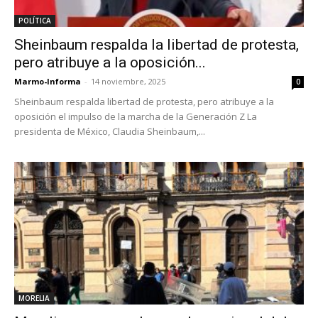
POLÍTICA
Sheinbaum respalda la libertad de protesta,
pero atribuye a la oposición...
Marmo-Informa
-
14 noviembre, 2025
0
Sheinbaum respalda libertad de protesta, pero atribuye a la
oposición el impulso de la marcha de la Generación Z La
presidenta de México, Claudia Sheinbaum,...
MORELIA