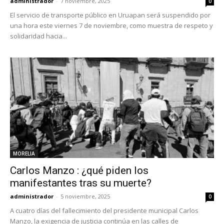
administrador
-
7 noviembre, 2025
0
El servicio de transporte público en Uruapan será suspendido por
una hora este viernes 7 de noviembre, como muestra de respeto y
solidaridad hacia...
MORELIA
Carlos Manzo : ¿qué piden los
manifestantes tras su muerte?
administrador
-
5 noviembre, 2025
0
A cuatro días del fallecimiento del presidente municipal Carlos
Manzo, la exigencia de justicia continúa en las calles de