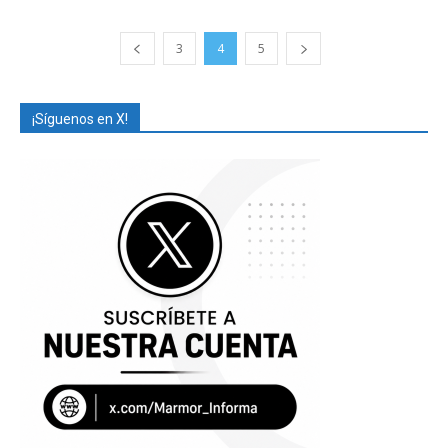
3
4
5
¡Síguenos en X!