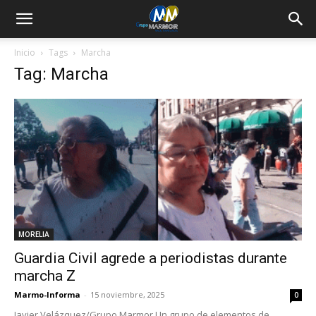
Inicio
Tags
Marcha
Tag: Marcha
MORELIA
Guardia Civil agrede a periodistas durante
marcha Z
Marmo-Informa
-
15 noviembre, 2025
0
Javier Velázquez/Grupo Marmor Un grupo de elementos de