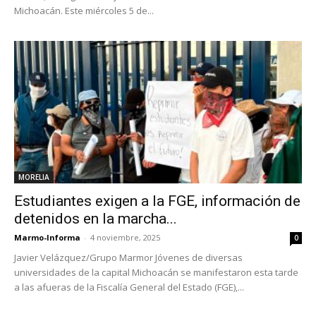
Michoacán. Este miércoles 5 de...
MORELIA
Estudiantes exigen a la FGE, información de
detenidos en la marcha...
Marmo-Informa
-
4 noviembre, 2025
0
Javier Velázquez/Grupo Marmor Jóvenes de diversas
universidades de la capital Michoacán se manifestaron esta tarde
a las afueras de la Fiscalía General del Estado (FGE),...