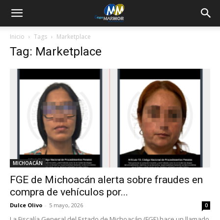
Inicio
Tags
Marketplace
Tag: Marketplace
MICHOACÁN
FGE de Michoacán alerta sobre fraudes en
compra de vehículos por...
Dulce Olivo
-
5 mayo, 2026
0
La Fiscalía General del Estado de Michoacán (FGE) hace un llamado