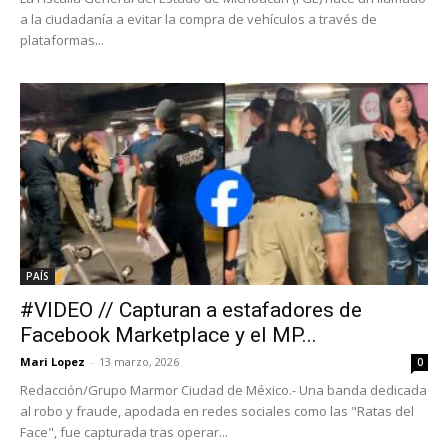
a la ciudadanía a evitar la compra de vehículos a través de
plataformas...
PAÍS
#VIDEO // Capturan a estafadores de
Facebook Marketplace y el MP...
Mari Lopez
-
13 marzo, 2026
0
Redacción/Grupo Marmor Ciudad de México.- Una banda dedicada
al robo y fraude, apodada en redes sociales como las "Ratas del
Face", fue capturada tras operar...