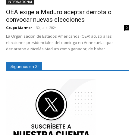
INTERNACIONAL
OEA exige a Maduro aceptar derrota o
convocar nuevas elecciones
Grupo Marmor
-
30 julio, 2024
0
La Organización de Estados Americanos (OEA) acusó a las
elecciones presidenciales del domingo en Venezuela, que
declararon a Nicolás Maduro como ganador, de haber...
¡Síguenos en X!