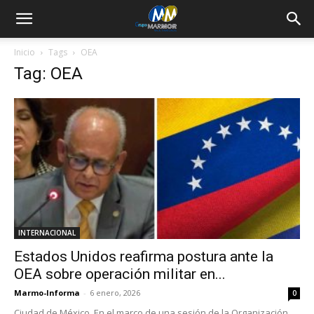
Inicio
Tags
OEA
Tag: OEA
INTERNACIONAL
Estados Unidos reafirma postura ante la
OEA sobre operación militar en...
Marmo-Informa
-
6 enero, 2026
0
Ciudad de México. En el marco de una sesión de la Organización