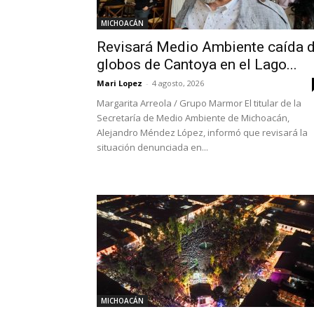
MICHOACÁN
Revisará Medio Ambiente caída 
globos de Cantoya en el Lago...
Mari Lopez
-
4 agosto, 2026
Margarita Arreola / Grupo Marmor El titular de la
Secretaría de Medio Ambiente de Michoacán,
Alejandro Méndez López, informó que revisará la
situación denunciada en...
MICHOACÁN