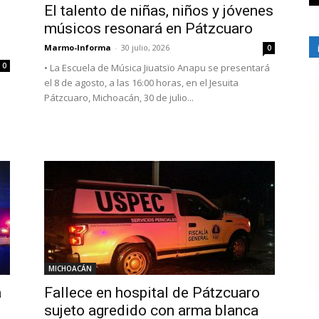
El talento de niñas, niños y jóvenes
músicos resonará en Pátzcuaro
Marmo-Informa
-
30 julio, 2026
0
0
• ⁠La Escuela de Música Jiuatsïo Anapu se presentará
el 8 de agosto, a las 16:00 horas, en el Jesuita
Pátzcuaro, Michoacán, 30 de julio...
MICHOACÁN
a
Fallece en hospital de Pátzcuaro
sujeto agredido con arma blanca