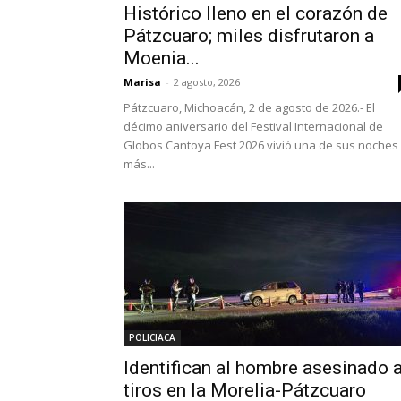
Histórico lleno en el corazón de
Pátzcuaro; miles disfrutaron a
Moenia...
Marisa
-
2 agosto, 2026
Pátzcuaro, Michoacán, 2 de agosto de 2026.- El
décimo aniversario del Festival Internacional de
Globos Cantoya Fest 2026 vivió una de sus noches
más...
POLICIACA
Identifican al hombre asesinado 
tiros en la Morelia-Pátzcuaro