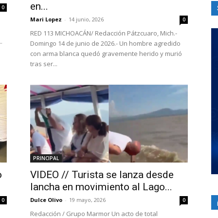
en...
0
Mari Lopez
-
14 junio, 2026
0
RED 113 MICHOACÁN/ Redacción Pátzcuaro, Mich.-
.
Domingo 14 de junio de 2026.- Un hombre agredido
con arma blanca quedó gravemente herido y murió
tras ser...
PRINCIPAL
o
VIDEO // Turista se lanza desde
lancha en movimiento al Lago...
Dulce Olivo
-
19 mayo, 2026
0
0
Redacción / Grupo Marmor Un acto de total