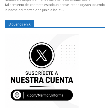
fallecimiento del cantante estadounidense Peabo Bryson, ocurrido
la noche del martes 2 de junio a los 75...
¡Síguenos en X!