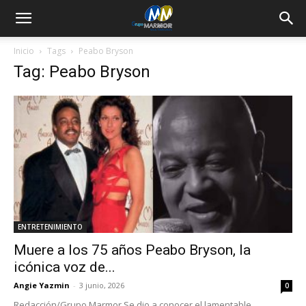
Inicio
Tags
Peabo Bryson
Tag: Peabo Bryson
ENTRETENIMIENTO
Muere a los 75 años Peabo Bryson, la
icónica voz de...
Angie Yazmin
-
3 junio, 2026
0
Redacción/Grupo Marmor Se dio a conocer el lamentable