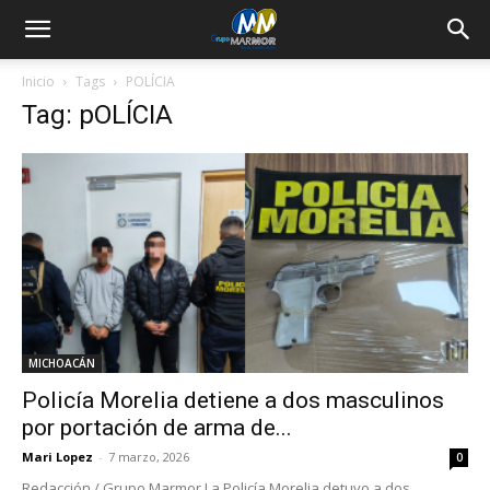
Inicio
Tags
POLÍCIA
Tag: pOLÍCIA
MICHOACÁN
Policía Morelia detiene a dos masculinos
por portación de arma de...
Mari Lopez
-
7 marzo, 2026
0
Redacción / Grupo Marmor La Policía Morelia detuvo a dos