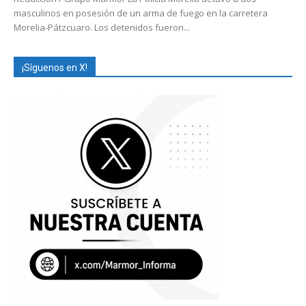
masculinos en posesión de un arma de fuego en la carretera
Morelia-Pátzcuaro. Los detenidos fueron...
¡Síguenos en X!