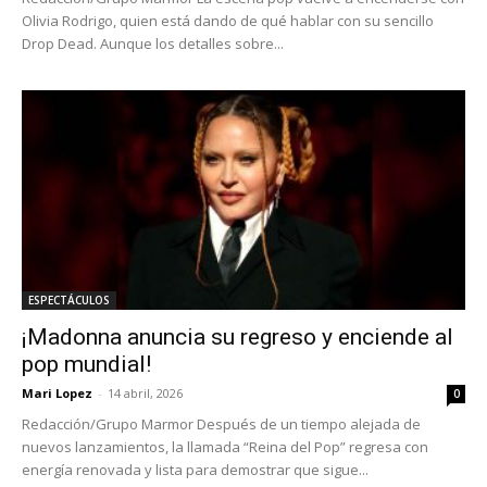
Olivia Rodrigo, quien está dando de qué hablar con su sencillo
Drop Dead. Aunque los detalles sobre...
ESPECTÁCULOS
¡Madonna anuncia su regreso y enciende al
pop mundial!
Mari Lopez
-
14 abril, 2026
0
Redacción/Grupo Marmor Después de un tiempo alejada de
nuevos lanzamientos, la llamada “Reina del Pop” regresa con
energía renovada y lista para demostrar que sigue...