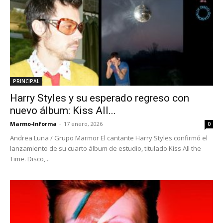
PRINCIPAL
Harry Styles y su esperado regreso con
nuevo álbum: Kiss All...
Marmo-Informa
-
17 enero, 2026
0
Andrea Luna / Grupo Marmor El cantante Harry Styles confirmó el
lanzamiento de su cuarto álbum de estudio, titulado Kiss All the
Time. Disco,...