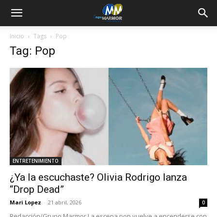
Inicio
Tags
Pop
Tag: Pop
ENTRETENIMIENTO
¿Ya la escuchaste? Olivia Rodrigo lanza
“Drop Dead”
Mari Lopez
-
21 abril, 2026
0
Redacción/Grupo Marmor La escena pop vuelve a encenderse con