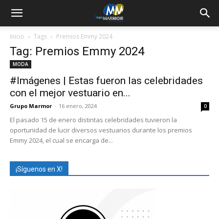
Inicio
Tags
Premios Emmy 2024
Tag: Premios Emmy 2024
MODA
#Imágenes | Estas fueron las celebridades
con el mejor vestuario en...
Grupo Marmor
-
16 enero, 2024
0
El pasado 15 de enero distintas celebridades tuvieron la
oportunidad de lucir diversos vestuarios durante los premios
Emmy 2024, el cual se encarga de...
¡Síguenos en X!