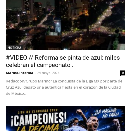
NOTICIAS
#VIDEO // Reforma se pinta de azul: miles
celebran el campeonato...
Marmo-Informa
-
25 mayo, 2026
0
Redacción/Grupo Marmor La conquista de la Liga MX por parte de
Cruz Azul desató una auténtica fiesta en el corazón de la Ciudad
de México....