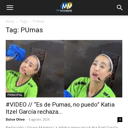
Inicio
Tags
PUmas
Tag: PUmas
PRINCIPAL
#VIDEO // “Es de Pumas, no puedo” Katia
Itzel García rechaza...
Dulce Olivo
-
6 agosto, 2026
0
Redacción / Grupo Marmor La árbitra mexicana Katia Itzel García