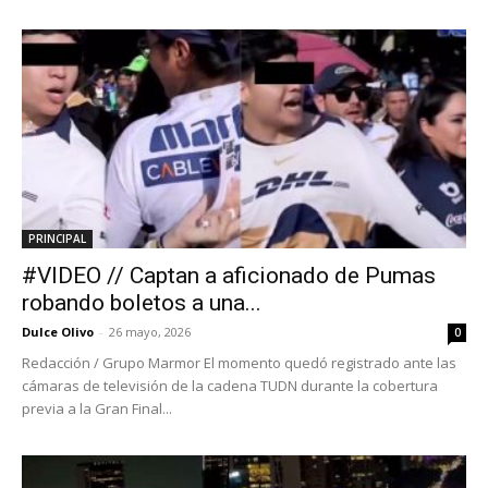
PRINCIPAL
#VIDEO // Captan a aficionado de Pumas
robando boletos a una...
Dulce Olivo
-
26 mayo, 2026
0
Redacción / Grupo Marmor El momento quedó registrado ante las
cámaras de televisión de la cadena TUDN durante la cobertura
previa a la Gran Final...