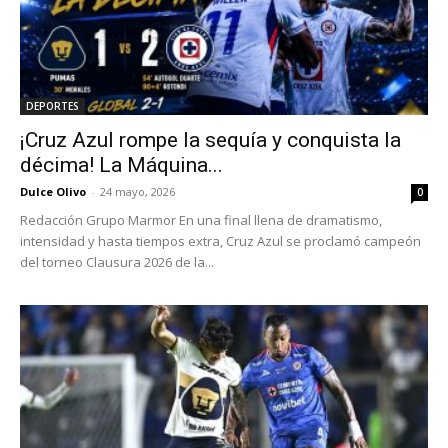
DEPORTES
¡Cruz Azul rompe la sequía y conquista la
décima! La Máquina...
Dulce Olivo
-
24 mayo, 2026
0
Redacción Grupo Marmor En una final llena de dramatismo,
intensidad y hasta tiempos extra, Cruz Azul se proclamó campeón
del torneo Clausura 2026 de la...