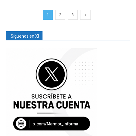
1
2
3
¡Síguenos en X!