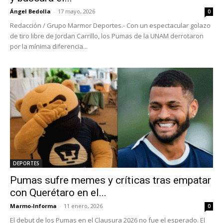
Ángel Bedolla
-
17 mayo, 2026
0
Redacción / Grupo Marmor Deportes.- Con un espectacular golazo
de tiro libre de Jordan Carrillo, los Pumas de la UNAM derrotaron
por la mínima diferencia...
DEPORTES
Pumas sufre memes y críticas tras empatar
con Querétaro en el...
Marmo-Informa
-
11 enero, 2026
0
El debut de los Pumas en el Clausura 2026 no fue el esperado. El