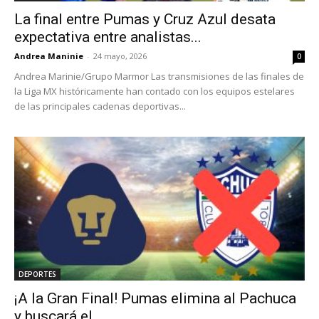
La final entre Pumas y Cruz Azul desata
expectativa entre analistas...
Andrea Maninie
-
24 mayo, 2026
0
Andrea Marinie/Grupo Marmor Las transmisiones de las finales de
la Liga MX históricamente han contado con los equipos estelares
de las principales cadenas deportivas...
DEPORTES
¡A la Gran Final! Pumas elimina al Pachuca
y buscará el...