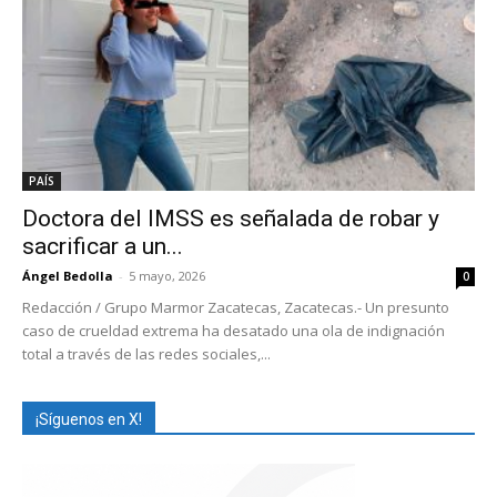
PAÍS
Doctora del IMSS es señalada de robar y
sacrificar a un...
Ángel Bedolla
-
5 mayo, 2026
0
Redacción / Grupo Marmor Zacatecas, Zacatecas.- Un presunto
caso de crueldad extrema ha desatado una ola de indignación
total a través de las redes sociales,...
¡Síguenos en X!