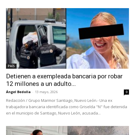
PAÍS
Detienen a exempleada bancaria por robar
12 millones a un adulto...
Ángel Bedolla
-
13 mayo, 2026
0
Redacción / Grupo Marmor Santiago, Nuevo León.- Una ex
trabajadora bancaria identificada como Griselda "N" fue detenida
en el municipio de Santiago, Nuevo León, acusada...