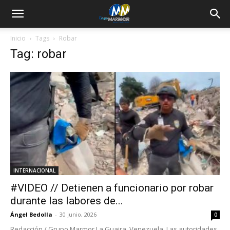
Inicio
Tags
Robar
Tag: robar
INTERNACIONAL
#VIDEO // Detienen a funcionario por robar
durante las labores de...
Ángel Bedolla
-
30 junio, 2026
0
Redacción / Grupo Marmor La Guaira, Venezuela. Las autoridades