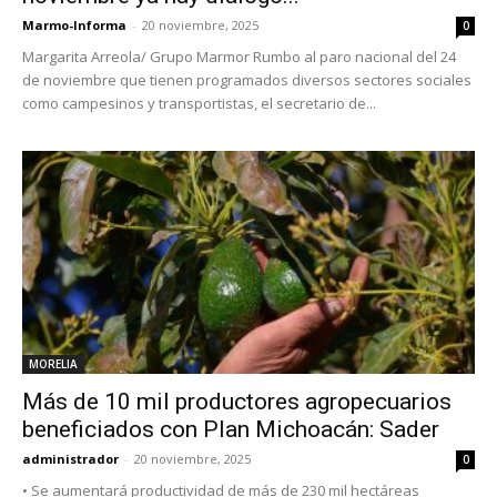
Marmo-Informa
-
20 noviembre, 2025
0
Margarita Arreola/ Grupo Marmor Rumbo al paro nacional del 24
de noviembre que tienen programados diversos sectores sociales
como campesinos y transportistas, el secretario de...
MORELIA
Más de 10 mil productores agropecuarios
beneficiados con Plan Michoacán: Sader
administrador
-
20 noviembre, 2025
0
• Se aumentará productividad de más de 230 mil hectáreas