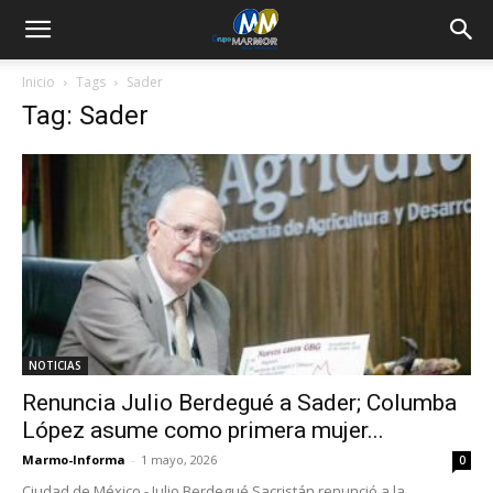
Inicio
Tags
Sader
Tag: Sader
NOTICIAS
Renuncia Julio Berdegué a Sader; Columba
López asume como primera mujer...
Marmo-Informa
-
1 mayo, 2026
0
Ciudad de México.- Julio Berdegué Sacristán renunció a la