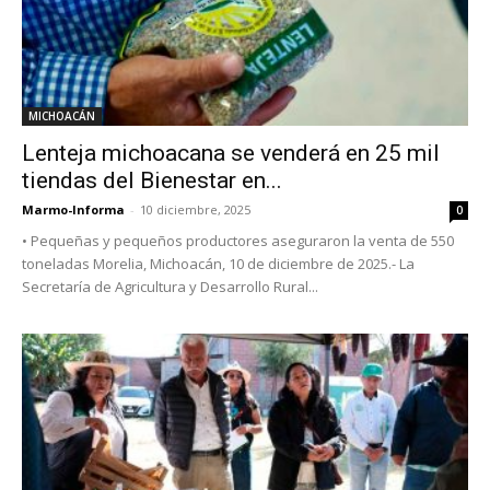
MICHOACÁN
Lenteja michoacana se venderá en 25 mil
tiendas del Bienestar en...
Marmo-Informa
-
10 diciembre, 2025
0
• Pequeñas y pequeños productores aseguraron la venta de 550
toneladas Morelia, Michoacán, 10 de diciembre de 2025.- La
Secretaría de Agricultura y Desarrollo Rural...