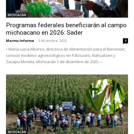
MICHOACÁN
Programas federales beneficiarán al campo
michoacano en 2026: Sader
Marmo-Informa
-
5 diciembre, 2025
0
• María Luisa Albores, directora de Alimentación para el Bienestar,
conoció modelos agroecológicos en Pátzcuaro, Nahuatzen y
Zacapu Morelia, Michoacán 5 de diciembre de 2025.-...
MICHOACÁN