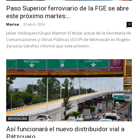
Paso Superior ferroviario de la FGE se abre
este próximo martes:...
Marisa
-
25 abril, 2026
0
Javier Velázquez/Grupo Marmor El titular actual de la Secretaría de
Comunicaciones y Obras Públicas (SCOP) de Michoacán es Rogelio
Zarazúa Sánchez informó que este próximo...
MICHOACÁN
Así funcionará el nuevo distribuidor vial a
Pátzcuaro