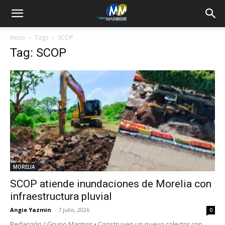
Inicio
Tags
SCOP
Tag: SCOP
MORELIA
SCOP atiende inundaciones de Morelia con
infraestructura pluvial
Angie Yazmin
-
7 julio, 2026
0
Redacción / Grupo Marmor • Construyen un nuevo colector con