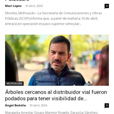
Mari Lopez
-
10 abril, 2026
0
Morelia, Michoacán.- La Secretaría de Comunicaciones y Obras
Públicas (SCOP) informa que, a partir de mañana 10 de abril,
entrará en operación el paso superior vehicular...
MICHOACÁN
Árboles cercanos al distribuidor vial fueron
podados para tener visibilidad de...
Ángel Bedolla
-
10 abril, 2026
0
Margarita Arreola/ Grupo Marmor Rogelio Zarazúa Sánchez,