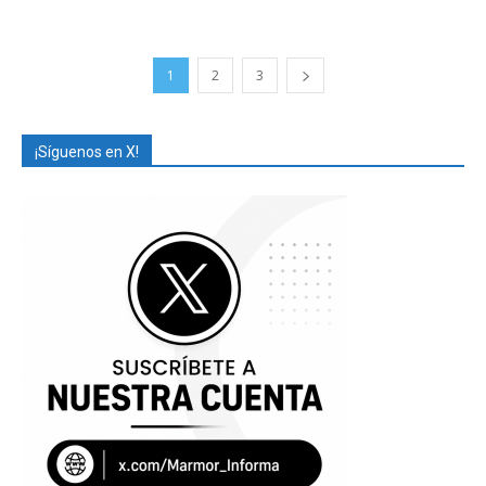
1
2
3
¡Síguenos en X!