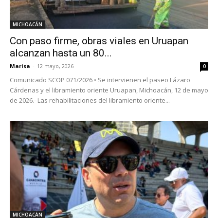
MICHOACÁN
Con paso firme, obras viales en Uruapan
alcanzan hasta un 80...
Marisa
-
12 mayo, 2026
0
Comunicado SCOP 071/2026 • Se intervienen el paseo Lázaro
Cárdenas y el libramiento oriente Uruapan, Michoacán, 12 de mayo
de 2026.- Las rehabilitaciones del libramiento oriente...
MICHOACÁN