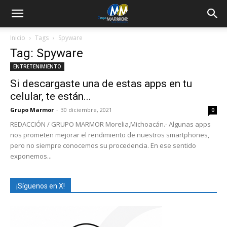
Inicio
Tags
Spyware
Tag: Spyware
ENTRETENIMIENTO
Si descargaste una de estas apps en tu
celular, te están...
Grupo Marmor
-
30 diciembre, 2021
0
REDACCIÓN / GRUPO MARMOR Morelia,Michoacán.- Algunas apps
nos prometen mejorar el rendimiento de nuestros smartphones,
pero no siempre conocemos su procedencia. En ese sentido
exponemos...
¡Síguenos en X!