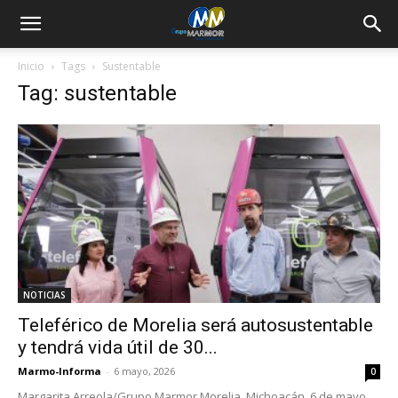
Inicio
Tags
Sustentable
Tag: sustentable
NOTICIAS
Teleférico de Morelia será autosustentable
y tendrá vida útil de 30...
Marmo-Informa
-
6 mayo, 2026
0
Margarita Arreola/Grupo Marmor Morelia, Michoacán, 6 de mayo