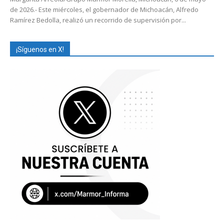
de 2026.- Este miércoles, el gobernador de Michoacán, Alfredo
Ramírez Bedolla, realizó un recorrido de supervisión por...
¡Síguenos en X!