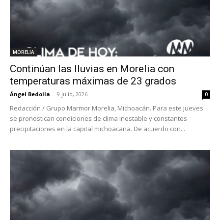
MORELIA
Continúan las lluvias en Morelia con
temperaturas máximas de 23 grados
Ángel Bedolla
-
9 julio, 2026
0
Redacción / Grupo Marmor Morelia, Michoacán. Para este jueves
se pronostican condiciones de clima inestable y constantes
precipitaciones en la capital michoacana. De acuerdo con...