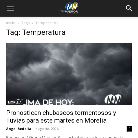
Inicio
Tags
Temperatura
Tag: Temperatura
MORELIA
Pronostican chubascos tormentosos y
lluvias para este martes en Morelia
Ángel Bedolla
-
4 agosto, 2026
0
Redacción / Grupo Marmor Para este 4 de agosto, la ciudad de