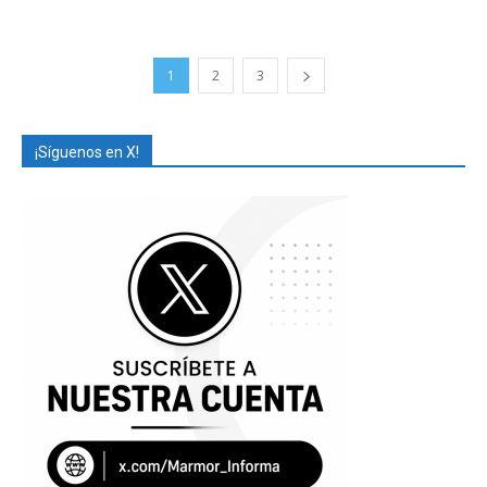
1
2
3
¡Síguenos en X!