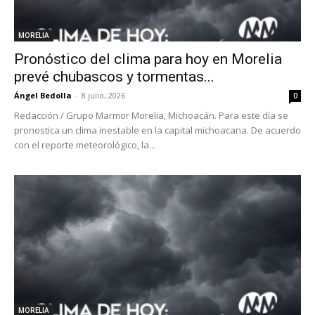
MORELIA
Pronóstico del clima para hoy en Morelia
prevé chubascos y tormentas...
Ángel Bedolla
-
8 julio, 2026
0
Redacción / Grupo Marmor Morelia, Michoacán. Para este día se
pronostica un clima inestable en la capital michoacana. De acuerdo
con el reporte meteorológico, la...
MORELIA