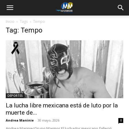
Inicio
Tags
Tempo
Tag: Tempo
DEPORTES
La lucha libre mexicana está de luto por la
muerte de...
Andrea Maninie
-
30 mayo, 2026
0
Andrea Marinie/Grupo Marmor El luchador mexicano falleció