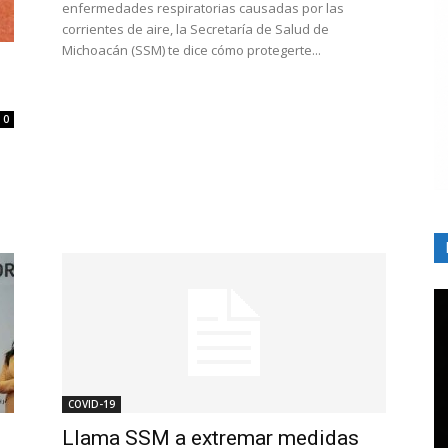
enfermedades respiratorias causadas por las
corrientes de aire, la Secretaría de Salud de
Michoacán (SSM) te dice cómo protegerte...
0
COVID-19
Llama SSM a extremar medidas