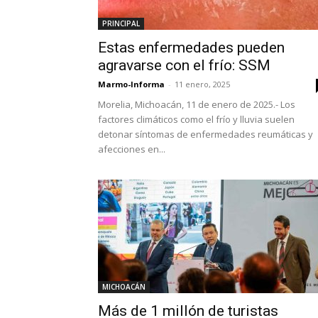
PRINCIPAL
Estas enfermedades pueden
agravarse con el frío: SSM
Marmo-Informa
-
11 enero, 2025
Morelia, Michoacán, 11 de enero de 2025.- Los
factores climáticos como el frío y lluvia suelen
detonar síntomas de enfermedades reumáticas y
afecciones en...
MICHOACÁN
Más de 1 millón de turistas