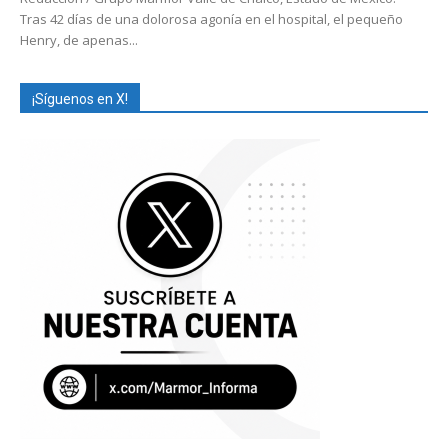
Tras 42 días de una dolorosa agonía en el hospital, el pequeño
Henry, de apenas...
¡Síguenos en X!