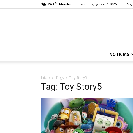
C
24.4
viernes, agosto 7, 2026
Sign
Morelia
NOTICIAS
Inicio
Tags
Toy Story5
Tag: Toy Story5