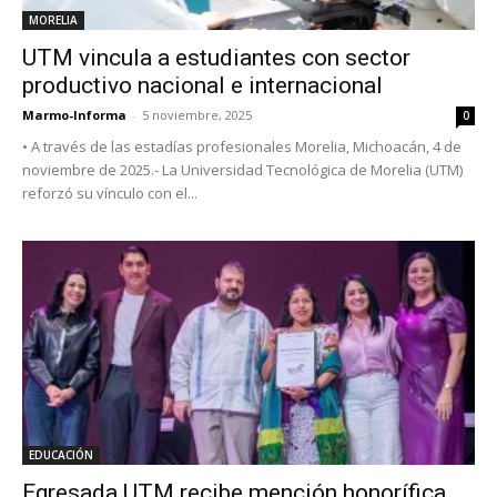
MORELIA
UTM vincula a estudiantes con sector
productivo nacional e internacional
Marmo-Informa
-
5 noviembre, 2025
0
• A través de las estadías profesionales Morelia, Michoacán, 4 de
noviembre de 2025.- La Universidad Tecnológica de Morelia (UTM)
reforzó su vínculo con el...
EDUCACIÓN
Egresada UTM recibe mención honorífica