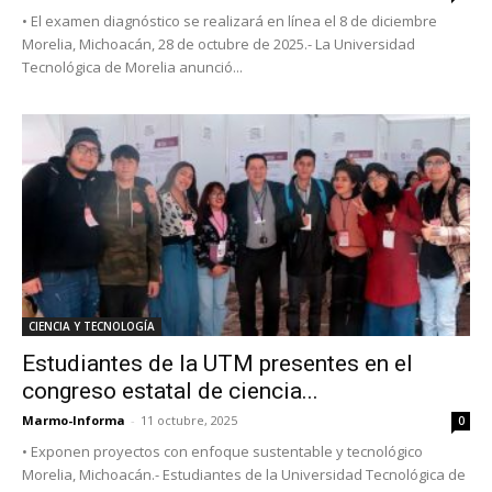
• El examen diagnóstico se realizará en línea el 8 de diciembre
Morelia, Michoacán, 28 de octubre de 2025.- La Universidad
Tecnológica de Morelia anunció...
CIENCIA Y TECNOLOGÍA
Estudiantes de la UTM presentes en el
congreso estatal de ciencia...
Marmo-Informa
-
11 octubre, 2025
0
• Exponen proyectos con enfoque sustentable y tecnológico
Morelia, Michoacán.- Estudiantes de la Universidad Tecnológica de