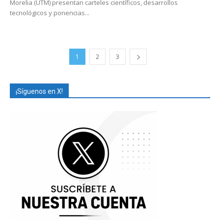
Morelia (UTM) presentan carteles científicos, desarrollos
tecnológicos y ponencias...
1
2
3
¡Síguenos en X!