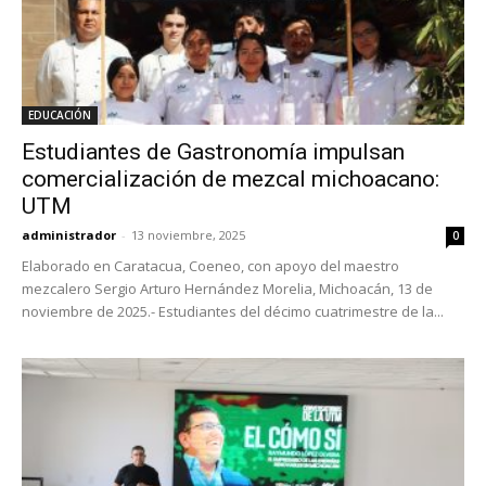
EDUCACIÓN
Estudiantes de Gastronomía impulsan
comercialización de mezcal michoacano:
UTM
administrador
-
13 noviembre, 2025
0
Elaborado en Caratacua, Coeneo, con apoyo del maestro
mezcalero Sergio Arturo Hernández Morelia, Michoacán, 13 de
noviembre de 2025.- Estudiantes del décimo cuatrimestre de la...