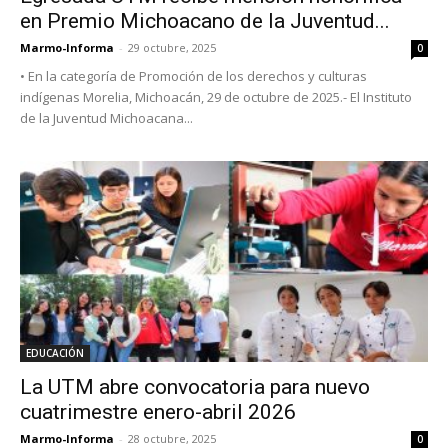
en Premio Michoacano de la Juventud...
Marmo-Informa
-
29 octubre, 2025
0
• En la categoría de Promoción de los derechos y culturas
indígenas Morelia, Michoacán, 29 de octubre de 2025.- El Instituto
de la Juventud Michoacana...
EDUCACIÓN
La UTM abre convocatoria para nuevo
cuatrimestre enero-abril 2026
Marmo-Informa
-
28 octubre, 2025
0