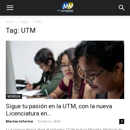
Inicio
Tags
UTM
Tag: UTM
MORELIA
Sigue tu pasión en la UTM, con la nueva
Licenciatura en...
Marmo-Informa
-
15 marzo, 2026
0
• La convocatoria abre el próximo 17 de marzo Morelia, Michoacán,