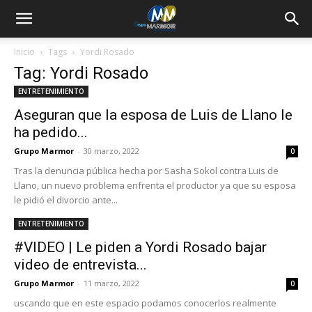
Inicio
Tags
Yordi Rosado
Tag: Yordi Rosado
ENTRETENIMIENTO
Aseguran que la esposa de Luis de Llano le
ha pedido...
Grupo Marmor
-
30 marzo, 2022
0
Tras la denuncia pública hecha por Sasha Sokol contra Luis de
Llano, un nuevo problema enfrenta el productor ya que su esposa
le pidió el divorcio ante...
ENTRETENIMIENTO
#VIDEO | Le piden a Yordi Rosado bajar
video de entrevista...
Grupo Marmor
-
11 marzo, 2022
0
uscando que en este espacio podamos conocerlos realmente