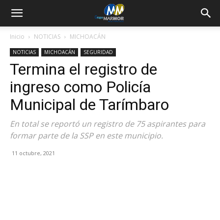
Inicio
NOTICIAS
MICHOACÁN
NOTICIAS
MICHOACÁN
SEGURIDAD
Termina el registro de
ingreso como Policía
Municipal de Tarímbaro
En total se reportó un registro de 75 aspirantes para
formar parte de la SSP en este municipio.
11 octubre, 2021