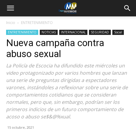
Inicio
ENTRETENIMIENTO
ENTRETENIMIENTO
NOTICIAS
INTERNACIONAL
SEGURIDAD
Social
Nueva campaña contra
abuso sexual
La Policía de Escocia ha difundido este miércoles un
video protagonizado por varios hombres que lanzan
una serie de preguntas dirigidas a espectadores
varones, instándoles a reflexionar sobre una serie de
comportamientos cotidianos que se consideran
normales, pero que, sin embargo, podrían ser los
primeros indicios de un futuro comportamiento de
acoso o abuso se$&@%xual.
15 octubre, 2021