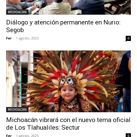
MICHOACÁN
Diálogo y atención permanente en Nurio:
Segob
Fer
-
1 agosto, 2025
0
MICHOACÁN
Michoacán vibrará con el nuevo tema oficial
de Los Tlahualiles: Sectur
Fer
-
1 agosto, 2025
0