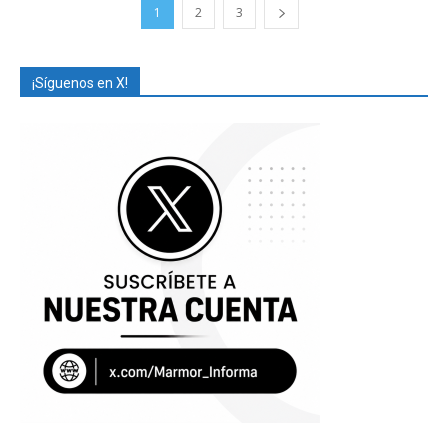
1
2
3
¡Síguenos en X!