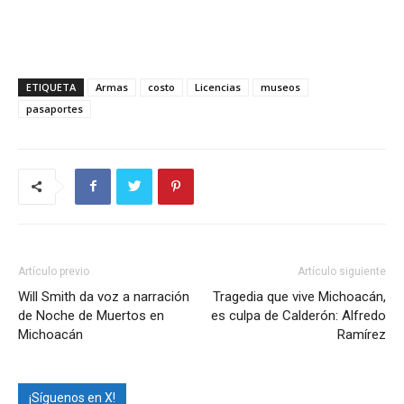
ETIQUETA
Armas
costo
Licencias
museos
pasaportes
Artículo previo
Artículo siguiente
Will Smith da voz a narración
Tragedia que vive Michoacán,
de Noche de Muertos en
es culpa de Calderón: Alfredo
Michoacán
Ramírez
¡Síguenos en X!