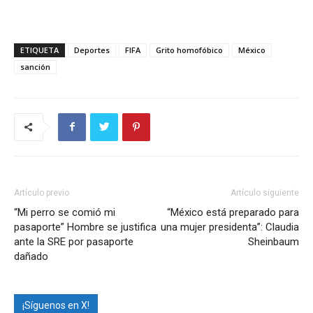
ETIQUETA
Deportes
FIFA
Grito homofóbico
México
sanción
Artículo previo
Artículo siguiente
“Mi perro se comió mi
“México está preparado para
pasaporte” Hombre se justifica
una mujer presidenta”: Claudia
ante la SRE por pasaporte
Sheinbaum
dañado
¡Síguenos en X!