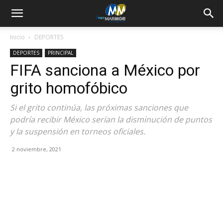
Inicio
DEPORTES
DEPORTES
PRINCIPAL
FIFA sanciona a México por
grito homofóbico
Si el grito continúa, las próximas sanciones que
podría recibir México serían la disminución de puntos
y la suspensión en torneos oficiales.
2 noviembre, 2021