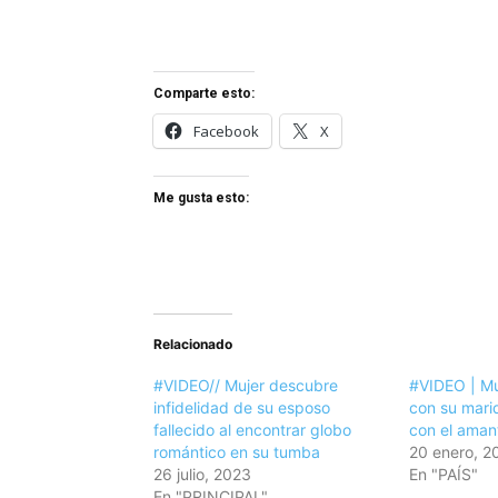
Comparte esto:
Facebook
X
Me gusta esto:
Relacionado
#VIDEO// Mujer descubre
#VIDEO | Mu
infidelidad de su esposo
con su marid
fallecido al encontrar globo
con el aman
romántico en su tumba
20 enero, 2
26 julio, 2023
En "PAÍS"
En "PRINCIPAL"