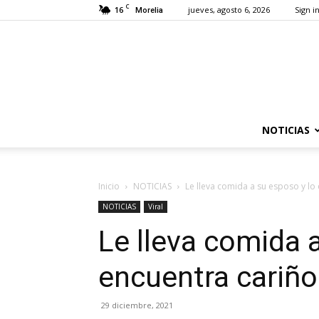
C
16
jueves, agosto 6, 2026
Sign in
Morelia
NOTICIAS
Inicio
NOTICIAS
Le lleva comida a su esposo y lo 
NOTICIAS
Viral
Le lleva comida 
encuentra cariñ
29 diciembre, 2021