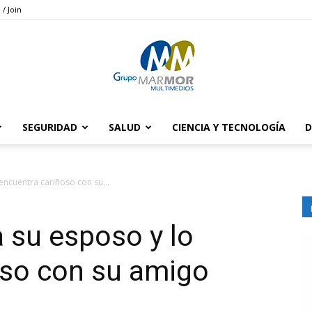
 / Join
SEGURIDAD
SALUD
CIENCIA Y TECNOLOGÍA
D
Grupo
encuentra cariñoso con su...
a su esposo y lo
Marmor
oso con su amigo