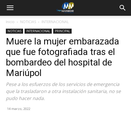
Inicio
NOTICIAS
INTERNACIONAL
NOTICIAS
INTERNACIONAL
PRINCIPAL
Muere la mujer embarazada
que fue fotografiada tras el
bombardeo del hospital de
Mariúpol
Pese a los esfuerzos de los servicios de emergencia
que la trasladaron a otra instalación sanitaria, no se
pudo hacer nada.
14 marzo, 2022