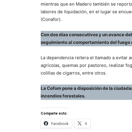
mientras que en Madero también se reporta un
labores de liquidación, en el lugar se encu
(Conafor).
Con dos días consecutivos y un avance del
seguimiento al comportamiento del fuego 
La dependencia reitera el llamado a evitar
agrícolas, quemas por pastoreo, realizar foga
colillas de cigarros, entre otros.
La Cofom pone a disposición de la ciudadan
incendios forestales.
Comparte esto:
Facebook
X