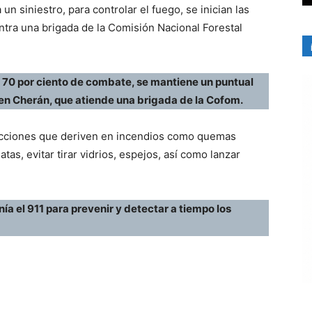
 siniestro, para controlar el fuego, se inician las
entra una brigada de la Comisión Nacional Forestal
 70 por ciento de combate, se mantiene un puntual
en Cherán, que atiende una brigada de la Cofom.
 acciones que deriven en incendios como quemas
tas, evitar tirar vidrios, espejos, así como lanzar
ía el 911 para prevenir y detectar a tiempo los