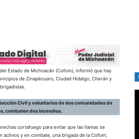
 del Estado de Michoacán (Cofom), informó que hay
unicipios de Zinapécuaro, Ciudad Hidalgo, Cherán y
brigadistas.
tección Civil y voluntarios de dos comunidades de
eo, combaten dos incendios.
rechas cortafuego para evitar que las llamas se
n activos y en combate, una brigada de la Cofom;