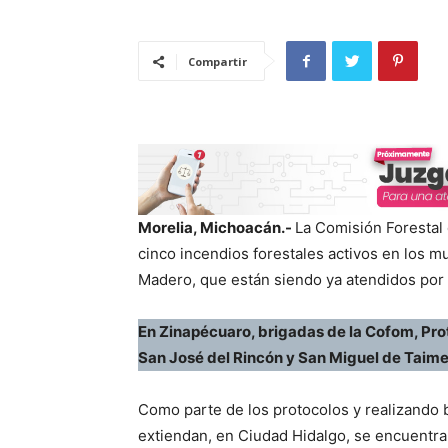
Compartir
Morelia, Michoacán.-
La Comisión Forestal
cinco incendios forestales activos en los m
Madero, que están siendo ya atendidos por 
En Zinapécuaro, brigadas de la Cofom, Pro
San José del Rincón y San Miguel de Taim
Como parte de los protocolos y realizando b
extiendan, en Ciudad Hidalgo, se encuentra