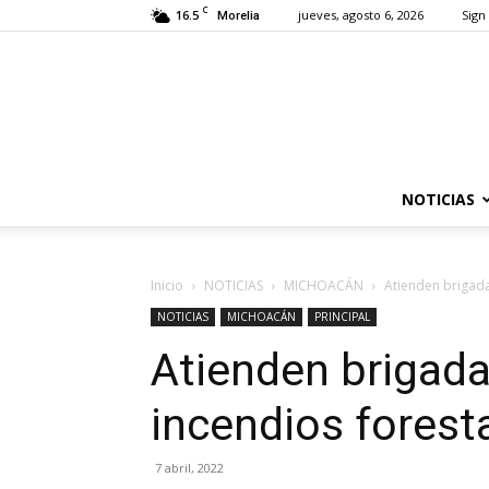
C
16.5
jueves, agosto 6, 2026
Sign 
Morelia
NOTICIAS
Inicio
NOTICIAS
MICHOACÁN
Atienden brigada
NOTICIAS
MICHOACÁN
PRINCIPAL
Atienden brigada
incendios forest
7 abril, 2022