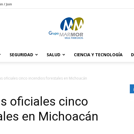
in / Join
SEGURIDAD
SALUD
CIENCIA Y TECNOLOGÍA
D
Grupo
s oficiales cinco incendios forestales en Michoacán
s oficiales cinco
Marmor
ales en Michoacán