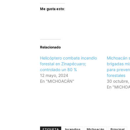
Me gusta esto:
Relacionado
Helicóptero combate incendio
Michoacán s
forestal en Zinapécuaro;
brigadas mi
controlado un 80 %
para preven
12 mayo, 2024
forestales
En "MICHOACÁN"
30 octubre,
En "MICHO
ETIQUETA
Incendios
Michoacán
Principal